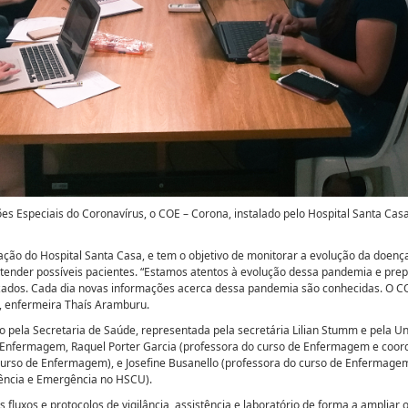
es Especiais do Coronavírus, o COE – Corona, instalado pelo Hospital Santa Ca
ação do Hospital Santa Casa, e tem o objetivo de monitorar a evolução da doença
atender possíveis pacientes. “Estamos atentos à evolução dessa pandemia e pre
zados. Cada dia novas informações acerca dessa pandemia são conhecidas. O 
a, enfermeira Thaís Aramburu.
do pela Secretaria de Saúde, representada pela secretária Lilian Stumm e pela 
 Enfermagem, Raquel Porter Garcia (professora do curso de Enfermagem e co
 curso de Enfermagem), e Josefine Busanello (professora do curso de Enfermag
gência e Emergência no HSCU).
s fluxos e protocolos de vigilância, assistência e laboratório de forma a ampliar