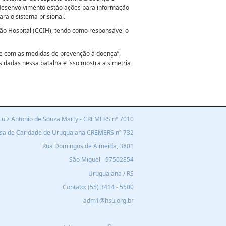
m desenvolvimento estão ações para informação
ra o sistema prisional.
ção Hospital (CCIH), tendo como responsável o
ore com as medidas de prevenção à doença”,
 dadas nessa batalha e isso mostra a simetria
r Luiz Antonio de Souza Marty - CREMERS n° 7010
asa de Caridade de Uruguaiana C
REMERS n°
732
Rua Domingos de Almeida, 3801
São Miguel - 97502854
Uruguaiana / RS
Contato:
(55) 3414 - 5500
adm1@hsu.org.br