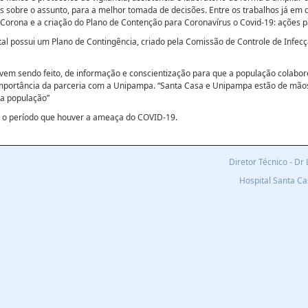
as sobre o assunto, para a melhor tomada de decisões. Entre os trabalhos já e
 Corona e a criação do Plano de Contenção para Coronavírus o Covid-19: ações pa
ital possui um Plano de Contingência, criado pela Comissão de Controle de Infec
á vem sendo feito, de informação e conscientização para que a população colab
 importância da parceria com a Unipampa. “Santa Casa e Unipampa estão de mãos
sa população”
o o período que houver a ameaça do COVID-19.
Diretor Técnico - D
Hospital Santa C