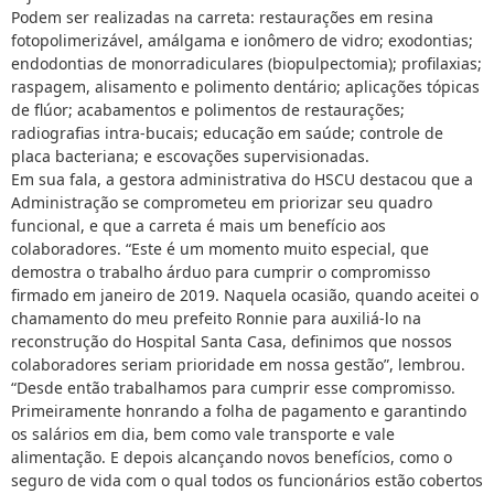
Podem ser realizadas na carreta: restaurações em resina
fotopolimerizável, amálgama e ionômero de vidro; exodontias;
endodontias de monorradiculares (biopulpectomia); profilaxias;
raspagem, alisamento e polimento dentário; aplicações tópicas
de flúor; acabamentos e polimentos de restaurações;
radiografias intra-bucais; educação em saúde; controle de
placa bacteriana; e escovações supervisionadas.
Em sua fala, a gestora administrativa do HSCU destacou que a
Administração se comprometeu em priorizar seu quadro
funcional, e que a carreta é mais um benefício aos
colaboradores. “Este é um momento muito especial, que
demostra o trabalho árduo para cumprir o compromisso
firmado em janeiro de 2019. Naquela ocasião, quando aceitei o
chamamento do meu prefeito Ronnie para auxiliá-lo na
reconstrução do Hospital Santa Casa, definimos que nossos
colaboradores seriam prioridade em nossa gestão”, lembrou.
“Desde então trabalhamos para cumprir esse compromisso.
Primeiramente honrando a folha de pagamento e garantindo
os salários em dia, bem como vale transporte e vale
alimentação. E depois alcançando novos benefícios, como o
seguro de vida com o qual todos os funcionários estão cobertos