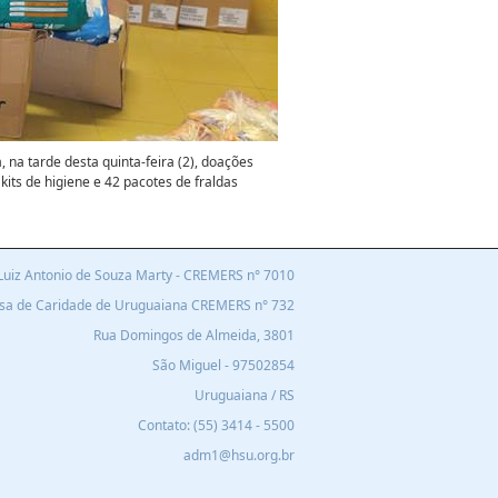
a tarde desta quinta-feira (2), doações
 kits de higiene e 42 pacotes de fraldas
r Luiz Antonio de Souza Marty - CREMERS n° 7010
asa de Caridade de Uruguaiana C
REMERS n°
732
Rua Domingos de Almeida, 3801
São Miguel - 97502854
Uruguaiana / RS
Contato:
(55) 3414 - 5500
adm1@hsu.org.br