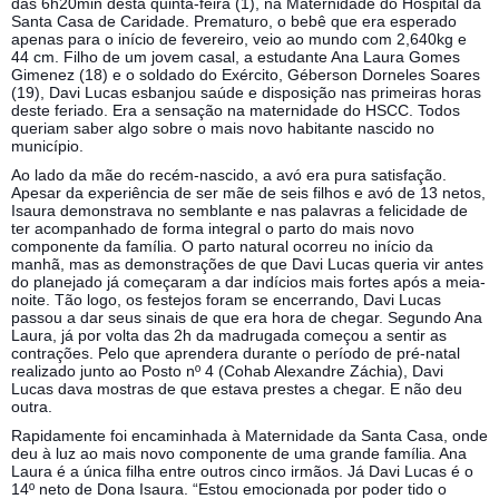
das 6h20min desta quinta-feira (1), na Maternidade do Hospital da
Santa Casa de Caridade. Prematuro, o bebê que era esperado
apenas para o início de fevereiro, veio ao mundo com 2,640kg e
44 cm. Filho de um jovem casal, a estudante Ana Laura Gomes
Gimenez (18) e o soldado do Exército, Géberson Dorneles Soares
(19), Davi Lucas esbanjou saúde e disposição nas primeiras horas
deste feriado. Era a sensação na maternidade do HSCC. Todos
queriam saber algo sobre o mais novo habitante nascido no
município.
Ao lado da mãe do recém-nascido, a avó era pura satisfação.
Apesar da experiência de ser mãe de seis filhos e avó de 13 netos,
Isaura demonstrava no semblante e nas palavras a felicidade de
ter acompanhado de forma integral o parto do mais novo
componente da família. O parto natural ocorreu no início da
manhã, mas as demonstrações de que Davi Lucas queria vir antes
do planejado já começaram a dar indícios mais fortes após a meia-
noite. Tão logo, os festejos foram se encerrando, Davi Lucas
passou a dar seus sinais de que era hora de chegar. Segundo Ana
Laura, já por volta das 2h da madrugada começou a sentir as
contrações. Pelo que aprendera durante o período de pré-natal
realizado junto ao Posto nº 4 (Cohab Alexandre Záchia), Davi
Lucas dava mostras de que estava prestes a chegar. E não deu
outra.
Rapidamente foi encaminhada à Maternidade da Santa Casa, onde
deu à luz ao mais novo componente de uma grande família. Ana
Laura é a única filha entre outros cinco irmãos. Já Davi Lucas é o
14º neto de Dona Isaura. “Estou emocionada por poder tido o