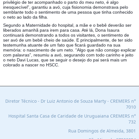
privilégio de ter acompanhado o parto do meu neto, é algo
inesquecível”, garantiu a avó, cuja fisionomia demonstrava pelo
semblante todo o sentimento de uma pessoa que tinha conhecido
o neto ao lado da filha.
Segundo a Maternidade do hospital, a mãe e o bebê deverão ser
liberados amanhã para irem para casa. Até lá, Dona Isaura
continuará demonstrando a todos os visitantes, o sentimento de
ser avó de um bebê cheio de saúde. E principalmente, de ter sido
testemunha atuante de um fato que ficará guardado na sua
memória: o nascimento de um neto. “Algo que não consigo explicar
com palavras”, resumiu a avó, segurando com todo carinho e jeito
o neto Davi Lucas, que se seguir o desejo do pai será mais um
colorado a nascer no HSCC.
Diretor Técnico - Dr Luiz Antonio de Souza Marty - CREMERS n°
7010
Hospital Santa Casa de Caridade de Uruguaiana C
REMERS n°
732
Rua Domingos de Almeida, 3801