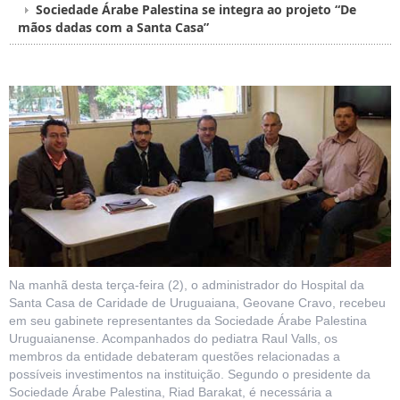
Sociedade Árabe Palestina se integra ao projeto “De
mãos dadas com a Santa Casa”
Na manhã desta terça-feira (2), o administrador do Hospital da
Santa Casa de Caridade de Uruguaiana, Geovane Cravo, recebeu
em seu gabinete representantes da S
ociedade Árabe Palestina
Uruguaianense. Acompanhados do pediatra Raul Valls, os
membros da entidade debateram questões relacionadas a
possíveis investimentos na instituição. Segundo o presidente da
Sociedade Árabe Palestina, Riad Barakat, é necessária a