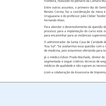
Fronteira, realizado no plenário da Câmara Mun
Entre outros assuntos, o primeiro dia do Sem
Renato Correa, faz a coordenação da mesa e
Uruguaiana e do professor João Cleber Teodor
Fernando Alves.
Para abordar o desenvolvimento da questão da 
processo para a implantação do curso está na
para encaminhar para as instâncias superiores 
O administrador da Santa Casa de Caridade d
“Asa Sul”. “Se avaliarmos essa questão com 
de medicina, pois estaremos ofertando para to
Já o médico Edson Prado Machado, diretor do 
segmentada e seguir critérios técnicos de ex
médicos de qualidade e não supram as necessid
(com a colaboração da Assessoria de Imprensa 