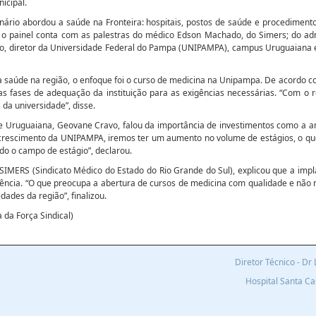
icipal.
inário abordou a saúde na Fronteira: hospitais, postos de saúde e procediment
 o painel conta com as palestras do médico Edson Machado, do Simers; do ad
o, diretor da Universidade Federal do Pampa (UNIPAMPA), campus Uruguaiana e
saúde na região, o enfoque foi o curso de medicina na Unipampa. De acordo com
s fases de adequação da instituição para as exigências necessárias. “Com o 
da universidade”, disse.
e Uruguaiana, Geovane Cravo, falou da importância de investimentos como a am
o crescimento da UNIPAMPA, iremos ter um aumento no volume de estágios, o q
do o campo de estágio”, declarou.
SIMERS (Sindicato Médico do Estado do Rio Grande do Sul), explicou que a imp
igência. “O que preocupa a abertura de cursos de medicina com qualidade e n
ades da região”, finalizou.
da Força Sindical)
Diretor Técnico - D
Hospital Santa C